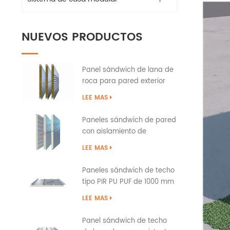
NUEVOS PRODUCTOS
Panel sándwich de lana de
roca para pared exterior
del edificio con sellado de
LEE MAS
bordes de PU
Paneles sándwich de pared
con aislamiento de
poliuretano PIR PUR PU
LEE MAS
Paneles sándwich de techo
tipo PIR PU PUF de 1000 mm
sobre solapa
LEE MAS
Panel sándwich de techo