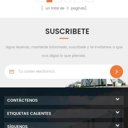
necesidades del cliente,
incendios. Wiskind utiliza el
con una planitud superior
[ un total de
3
paginas]
98% de lana de roca
y efectos visuales nítidos. El
repelente al agua de alta
uso de paneles de
densidad como material
aluminio recubiertos en
SUSCRIBETE
intermedio para tener el
rollo de alta calidad
rendimiento básico de
garantiza una excelente
prueba de sonido, prueba
sigue leyendo, mantente informado, suscríbete y te invitamos a que
resistencia a la corrosión,
de fuego, resistente al
mejorando así la vida útil
nos digas lo que piensas.
agua, también aislamiento
general del edificio.
térmico...
CONTÁCTENOS
ETIQUETAS CALIENTES
SÍGUENOS