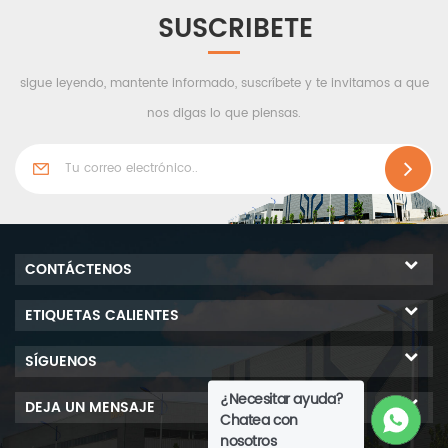
SUSCRIBETE
sigue leyendo, mantente informado, suscríbete y te invitamos a que
nos digas lo que piensas.
CONTÁCTENOS
ETIQUETAS CALIENTES
SÍGUENOS
¿Necesitar ayuda?
DEJA UN MENSAJE
Chatea con
nosotros