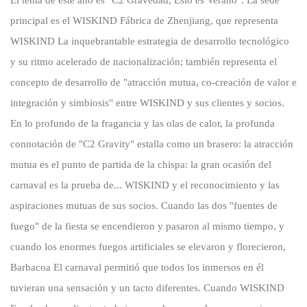
El tema de este año es "C2 Gravedad, Esto es Verano". La sede
principal es el
WISKIND
Fábrica de Zhenjiang, que representa
WISKIND
La inquebrantable estrategia de desarrollo tecnológico
y su ritmo acelerado de nacionalización; también representa el
concepto de desarrollo de "atracción mutua, co-creación de valor e
integración y simbiosis" entre
WISKIND
y sus clientes y socios.
En lo profundo de la fragancia y las olas de calor, la profunda
connotación de "C2 Gravity" estalla como un brasero: la atracción
mutua es el punto de partida de la chispa: la gran ocasión del
carnaval es la prueba de...
WISKIND
y el reconocimiento y las
aspiraciones mutuas de sus socios. Cuando las dos "fuentes de
fuego" de la fiesta se encendieron y pasaron al mismo tiempo, y
cuando los enormes fuegos artificiales se elevaron y florecieron,
Barbacoa
El carnaval permitió que todos los inmersos en él
tuvieran una sensación y un tacto diferentes. Cuando
WISKIND