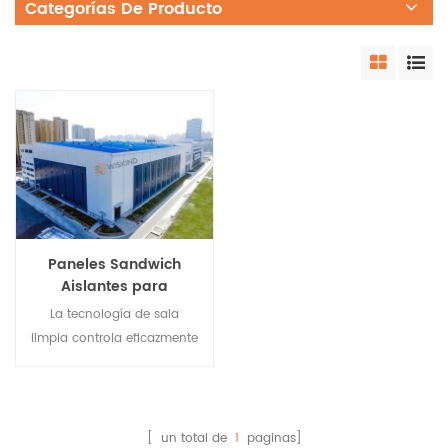
Categorías De Producto
Paneles Sandwich
Aislantes para
Laboratorio Industrial
La tecnología de sala
de Sala Blanca e
limpia controla eficazmente
Industria Electrónica
las partículas, el aire
nocivo, las bacterias y
otros contaminantes de
acuerdo con los requisitos
[ un total de
1
paginas]