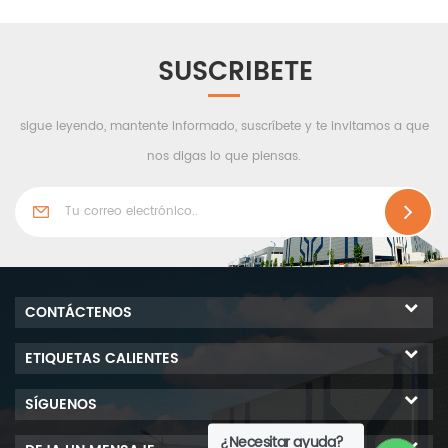
del cliente, al mismo
tiempo que satisface las
necesidades de precisión,
SUSCRIBETE
miniaturización, alta pureza,
alta calidad y alta
sigue leyendo, mantente informado, suscríbete y te invitamos a que
confiabilidad en el
procesamiento de
nos digas lo que piensas.
productos y la
investigación experimental,
por lo que se aplica
ampliamente en el ámbito
biomédico . química,
aeroespacial,
CONTÁCTENOS
procesamiento de
alimentos y otras
ETIQUETAS CALIENTES
industrias. Wiskind ha
liderado la industria en el
SÍGUENOS
diseño de sistemas de
¿Necesitar ayuda?
recintos para salas limpias,