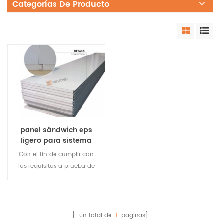
Categorías De Producto
panel sándwich eps
ligero para sistema
de pared de metal
Con el fin de cumplir con
los requisitos a prueba de
fuego más altos de los
edificios, wiskind ha
lanzado la alta calidad
panel de pared sándwich
[ un total de
1
paginas]