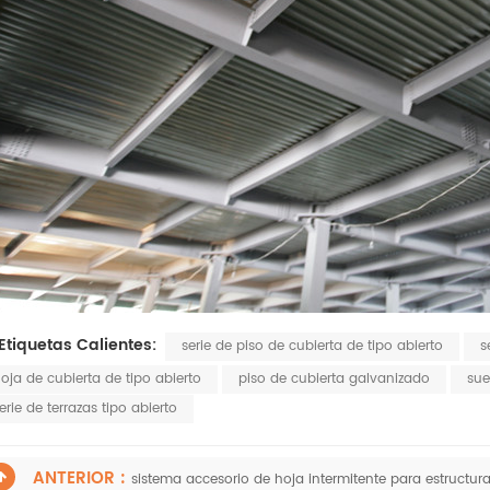
Etiquetas Calientes:
serie de piso de cubierta de tipo abierto
s
oja de cubierta de tipo abierto
piso de cubierta galvanizado
sue
erie de terrazas tipo abierto
ANTERIOR :
sistema accesorio de hoja intermitente para estructur