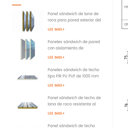
r
Panel sándwich de lana de
roca para pared exterior del
a
edificio con sellado de bordes
LEE MAS
de PU
Paneles sándwich de pared
con aislamiento de
poliuretano PIR PUR PU
LEE MAS
Paneles sándwich de techo
tipo PIR PU PUF de 1000 mm
sobre solapa
LEE MAS
Panel sándwich de techo de
lana de roca resistente al
fuego con tapa a presión
LEE MAS
Panel sándwich de techo