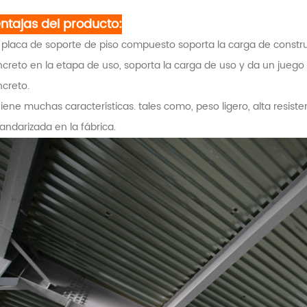
ntajas del producto:
a placa de soporte de piso compuesto soporta la carga de constru
creto en la etapa de uso, soporta la carga de uso y da un juego 
creto.
Tiene muchas características. tales como, peso ligero, alta resiste
andarizada en la fábrica.