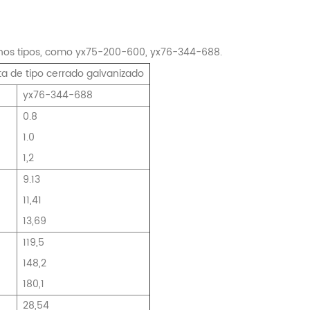
muchos tipos, como yx75-200-600, yx76-344-688.
rta de tipo cerrado galvanizado
yx76-344-688
0.8
1.0
1,2
9.13
11,41
13,69
119,5
148,2
180,1
28,54