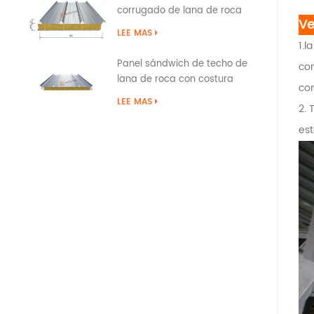
corrugado de lana de roca
Ve
tipo superposición
LEE MAS
1.l
Panel sándwich de techo de
con
lana de roca con costura
con
permanente con sellado de
LEE MAS
2. 
borde de PU
est