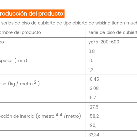
troducción del producto:
 series de piso de cubierta de tipo abierto de wiskind tienen 
ombre del producto
serie de piso de cubie
po
yx75-200-600
0.8
spesor (mm)
1.0
1,2
10,45
2
eso (kg /
metro
)
13.08
15,7
127,5
4 4
ección de inercia (c
metro
/metro)
158,2
190,1
33,34