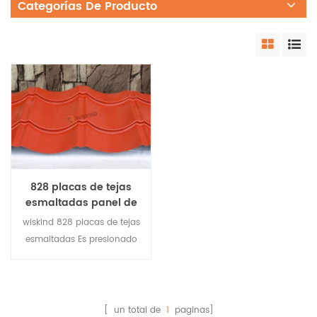
Categorías De Producto
828 placas de tejas
esmaltadas panel de
pared de acero
wiskind 828 placas de tejas
corrugado para
esmaltadas Es presionado
techos
por 1000 placa, a través de
curva.
[ un total de
1
paginas]