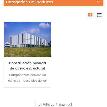
Categorías De Producto
Construcción pesada
de acero estructural
para planta
Componentes básicos de
metalúrgica
edificios industriales de los
edificios comerciales de
acero para la planta
metalúrgica. Alta
resistencia y peso ligero. En
[ un total de
1
paginas]