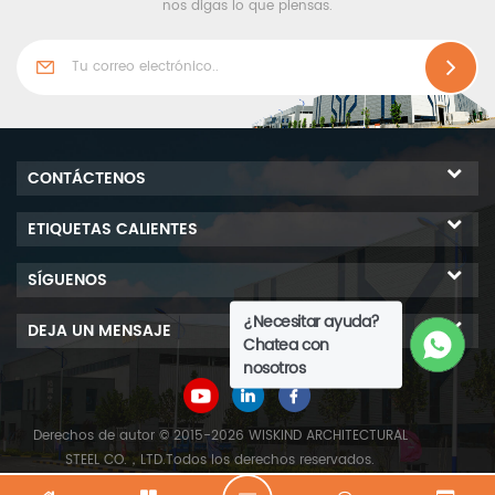
puede dividir en tipo
nos digas lo que piensas.
abierto y tipo cerrado. Este
tipo es la cubierta de piso
cerrado de segunda
generación.
CONTÁCTENOS
ETIQUETAS CALIENTES
SÍGUENOS
¿Necesitar ayuda?
DEJA UN MENSAJE
Chatea con
nosotros
Derechos de autor © 2015-2026 WISKIND ARCHITECTURAL
STEEL CO.，LTD.Todos los derechos reservados.