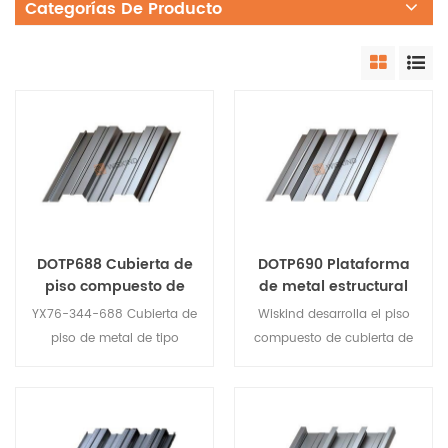
Categorías De Producto
DOTP688 Cubierta de
DOTP690 Plataforma
piso compuesto de
de metal estructural
acero galvanizado de
para edificios de
YX76-344-688 Cubierta de
Wiskind desarrolla el piso
tipo abierto
varios pisos
piso de metal de tipo
compuesto de cubierta de
abierto. Esta placa se usa
metal Wancheng® YX75-
generalmente como piso
230-690 de acuerdo con
de edificios altos, puede
las necesidades de la
ahorrar montículos de
estructura compuesta de