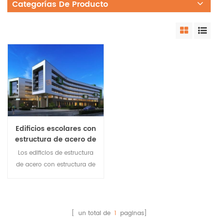
Categorías De Producto
Edificios escolares con
estructura de acero de
gran resistencia
Los edificios de estructura
de acero con estructura de
acero son edificios en los
que el acero de
construcción constituye
una estructura portante. La
[ un total de
1
paginas]