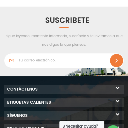
estructura portante
generalmente se compone
de vigas, columnas,
SUSCRIBETE
cerchas y otros
componentes hechos de
sigue leyendo, mantente informado, suscríbete y te invitamos a que
perfiles de acero y placas
de acero. Es un edificio
nos digas lo que piensas.
junto con la estructura
envolvente, como techo,
piso y pared. Ampliamente
utilizado para almacén,
taller, almacenamiento,
marco, marco, escuelas,
CONTÁCTENOS
etc.
ETIQUETAS CALIENTES
SÍGUENOS
¿Necesitar ayuda?