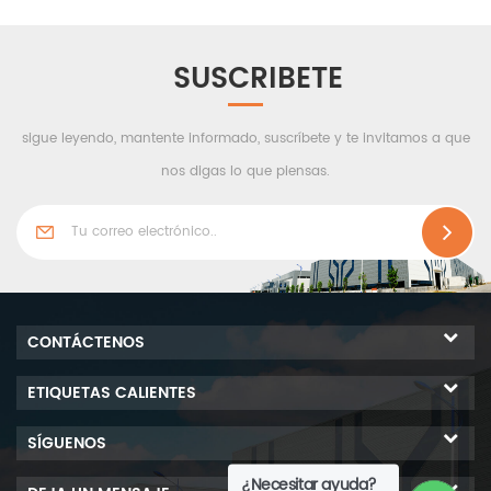
aluminio, tiene una gran
resistencia general,
coincide con el sistema de
SUSCRIBETE
puertas y ventanas de la
sala limpia y está
sigue leyendo, mantente informado, suscríbete y te invitamos a que
perfectamente conectado
al panel de pared, que se
nos digas lo que piensas.
puede aplicar a la sala
limpia biológica.
CONTÁCTENOS
ETIQUETAS CALIENTES
SÍGUENOS
¿Necesitar ayuda?