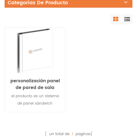
Categorías De Producto
personalización panel
de pared de sala
limpia biológico
el producto es un sistema
modular de alta
de panel sándwich
resistencia
modular personalizable ,
que se empalma
directamente en el sitio, no
requiere perfiles de
[ un total de
1
paginas]