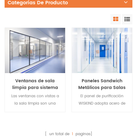
Categorías De Producto
Ventanas de sala
Paneles Sandwich
limpia para sistema
Metálicos para Salas
de pared de sala
Blancas de Hospitales
Las ventanas con vistas a
El panel de purificación
limpia industrial
y Salas Blancas de
la sala limpia son una
WISKIND adopta acero de
Farmacias
parte importante de una
color especial, placa de
sala limpia. En la
aluminio de color y otra
construcción de salas
placa de metal como
blancas, además del uso
superficie, y usa lana de
[ un total de
1
paginas]