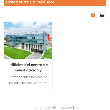
Categorías De Producto
Edificios del centro de
investigación y
desarrollo de
Componentes básicos de
estructuras de acero
los edificios del Centro de
prediseñadas
Investigación y Desarrollo
con estructura de acero .
Alto grado de
industrialización y corto
[ un total de
1
paginas]