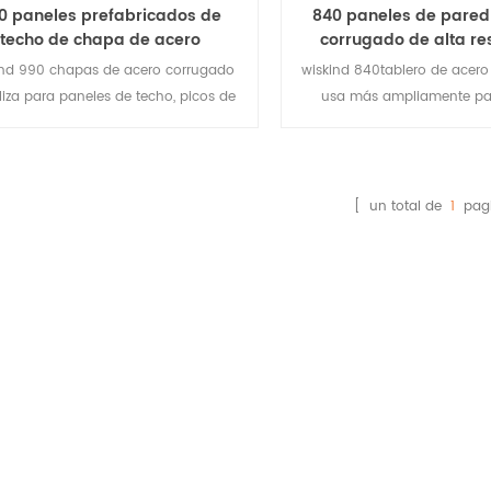
0 paneles prefabricados de
840 paneles de pared
techo de chapa de acero
corrugado de alta re
corrugado
ind 990 chapas de acero corrugado
wiskind 840tablero de acer
iliza para paneles de techo, picos de
usa más ampliamente par
 altas, buen rendimiento de drenaje.
ahorrando costos en compar
También se puede utilizar como
820. además de hacer panel
decoración de la pared.
también puede hacer panel
Se puede utilizar como una 
[ un total de
1
pagi
resistencia.