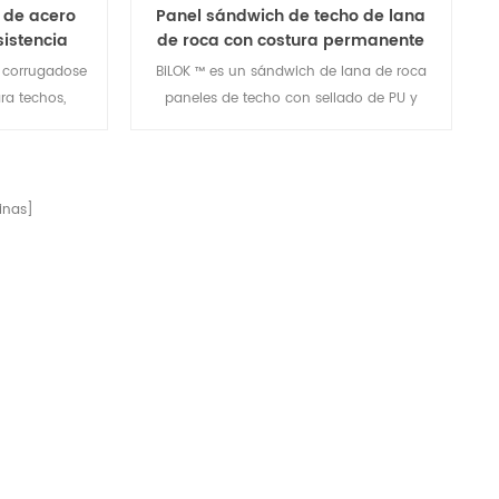
 de acero
Panel sándwich de techo de lana
sistencia
de roca con costura permanente
con sellado de borde de PU
o corrugadose
BiLOK ™ es un sándwich de lana de roca
a techos,
paneles de techo con sellado de PU y
ación con el
tiene una costura alzada especial. La
es de techo,
costura alzada está firmemente ajustada
es de pared.
para proporcionar una impermeabilidad
tabla de alta
efectiva, un rendimiento hermético y una
nas]
mayor resistencia al viento.