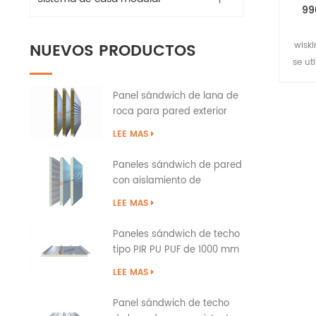
99
NUEVOS PRODUCTOS
wisk
se ut
olas
Panel sándwich de lana de
roca para pared exterior
del edificio con sellado de
LEE MAS
bordes de PU
Paneles sándwich de pared
con aislamiento de
poliuretano PIR PUR PU
LEE MAS
Paneles sándwich de techo
tipo PIR PU PUF de 1000 mm
sobre solapa
LEE MAS
Panel sándwich de techo