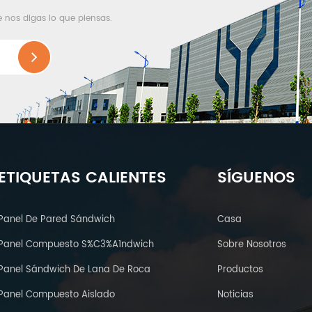
e nos digas lo que piensas.
ETIQUETAS CALIENTES
SÍGUENOS
Panel De Pared Sándwich
Casa
Panel Compuesto S%C3%A1ndwich
Sobre Nosotros
Panel Sándwich De Lana De Roca
Productos
Panel Compuesto Aislado
Noticias