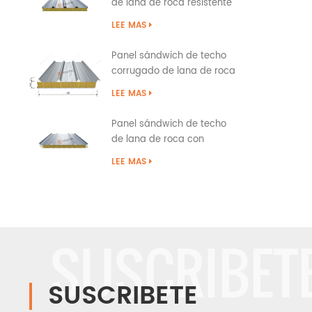
de lana de roca resistente
al fuego con tapa a presión
LEE MAS
Panel sándwich de techo
corrugado de lana de roca
tipo superposición
LEE MAS
Panel sándwich de techo
de lana de roca con
costura permanente con
LEE MAS
sellado de borde de PU
SUSCRIBET
SUSCRIBETE