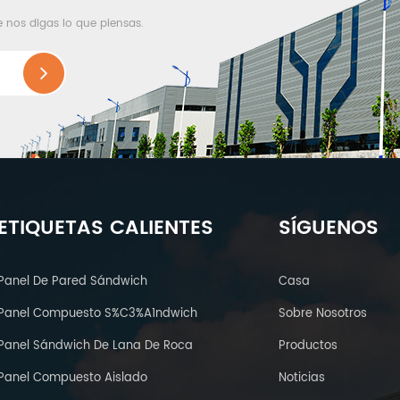
e nos digas lo que piensas.
ETIQUETAS CALIENTES
SÍGUENOS
Panel De Pared Sándwich
Casa
Panel Compuesto S%C3%A1ndwich
Sobre Nosotros
Panel Sándwich De Lana De Roca
Productos
Panel Compuesto Aislado
Noticias