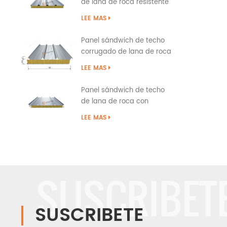
resis
de lana de roca resistente
al fuego con tapa a presión
LEE MAS
Panel sándwich de techo
corrugado de lana de roca
tipo superposición
LEE MAS
Panel sándwich de techo
de lana de roca con
costura permanente con
LEE MAS
sellado de borde de PU
SUSCRIBET
SUSCRIBETE