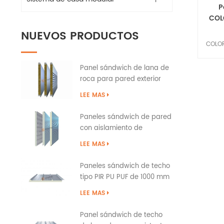
P
COL
NUEVOS PRODUCTOS
COLOR
de 
Panel sándwich de lana de
preve
roca para pared exterior
ca
del edificio con sellado de
fábri
LEE MAS
bordes de PU
pared
es 
Paneles sándwich de pared
con aislamiento de
p
poliuretano PIR PUR PU
Pro
LEE MAS
p
perso
Paneles sándwich de techo
cl
tipo PIR PU PUF de 1000 mm
sobre solapa
efect
LEE MAS
de a
Panel sándwich de techo