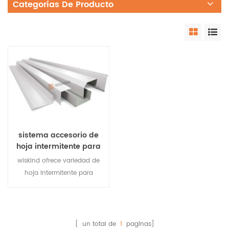
Categorías De Producto
sistema accesorio de
hoja intermitente para
estructura de acero
wiskind ofrece variedad de
hoja intermitente para
edificio de acero sistema
de borde. Se pueden
personalizar según sus
diferentes requisitos de
[ un total de
1
paginas]