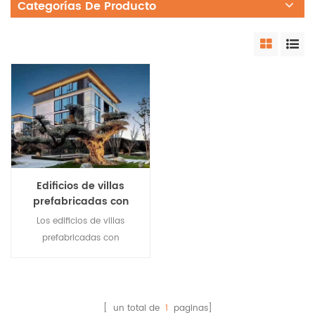
Categorías De Producto
Edificios de villas
prefabricadas con
estructura de acero en
Los edificios de villas
venta
prefabricadas con
estructura de acero tienen
un excelente rendimiento
sísmico y a prueba de
viento, y tienen una
[ un total de
1
paginas]