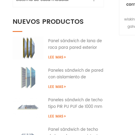
cor
NUEVOS PRODUCTOS
wiski
galv
Nomb
Panel sándwich de lana de
forma
roca para pared exterior
gal
del edificio con sellado de
métod
LEE MAS
bordes de PU
sup
Tien
Paneles sándwich de pared
con aislamiento de
con e
poliuretano PIR PUR PU
p
LEE MAS
excele
c pur
Paneles sándwich de techo
tipo PIR PU PUF de 1000 mm
sobre solapa
LEE MAS
Panel sándwich de techo