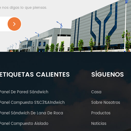
e nos digas lo que piensas.
ETIQUETAS CALIENTES
SÍGUENOS
Panel De Pared Sándwich
Casa
Panel Compuesto S%C3%A1ndwich
Sobre Nosotros
Panel Sándwich De Lana De Roca
Productos
Panel Compuesto Aislado
Noticias