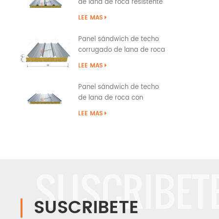
de lana de roca resistente
al fuego con tapa a presión
LEE MAS
Panel sándwich de techo
corrugado de lana de roca
tipo superposición
LEE MAS
Panel sándwich de techo
de lana de roca con
costura permanente con
LEE MAS
sellado de borde de PU
SUSCRIBET
SUSCRIBETE