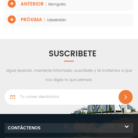
ANTERIOR :
Mongolia
PRÓXIMA :
Uzbekistán
SUSCRIBETE
sigue leyendo, mantente informado, suscríbete y te invitamos a que
nos digas lo que piensas.
CONTÁCTENOS