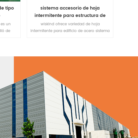
de tipo
sistema accesorio de hoja
o
intermitente para estructura de
acero
s es un
wiskind ofrece variedad de hoja
lló de
intermitente para edificio de acero sistema
 de la
de borde. Se pueden personalizar según
concreto,
sus diferentes requisitos de
s pisos.
impermeabilidad.