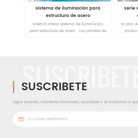
sistema de iluminación para
serie 
estructura de acero
wiskind ofrece sistema de iluminación
la piso d
para estructura de acero . Los paneles de
produc
iluminación de tipo antienvejecimiento y
con la
de dispersión difusa tienen muchas
comp
ventajas, como ahorro de energía verde,
durabilidad duradera, resistencia al fuego
SUSCRIBET
y la presión, iluminación suave y sentido
visual cómodo. son adecuados para
plantas industriales de estructuras de
SUSCRIBETE
acero e instalaciones de almacenamiento
logístico, y son confiables y seleccionados
por muchos clientes conocidos.
sigue leyendo, mantente informado, suscríbete y te invitamos a qu