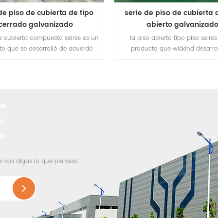
de piso de cubierta de tipo
serie de piso de cubierta 
cerrado galvanizado
abierto galvanizad
e cubierta compuesto seires es un
la piso abierto tipo piso seire
to que se desarrolló de acuerdo
producto que wiskind desarro
s necesidades de la estructura
acuerdo con las necesidades
uesta de acero y hormigón.
estructura compuesta de acero y 
utilizada para edificios de vario
E
e nos digas lo que piensas.