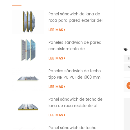
Panel sándwich de lana de
roca para pared exterior del
edificio con sellado de bordes
LEE MAS
de PU
Paneles sándwich de pared
con aislamiento de
poliuretano PIR PUR PU
LEE MAS
s
s
Paneles sándwich de techo
tipo PIR PU PUF de 1000 mm
sobre solapa
LEE MAS
Panel sándwich de techo de
lana de roca resistente al
fuego con tapa a presión
LEE MAS
Panel sándwich de techo