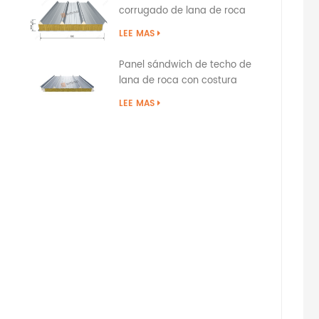
corrugado de lana de roca
tipo superposición
LEE MAS
Panel sándwich de techo de
lana de roca con costura
permanente con sellado de
LEE MAS
borde de PU