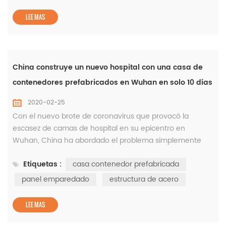
Una gran columna de área libre es el mayor requisito
para cualquier ti...
LEE MAS
China construye un nuevo hospital con una casa de
contenedores prefabricados en Wuhan en solo 10 días
2020-02-25
Con el nuevo brote de coronavirus que provocó la
escasez de camas de hospital en su epicentro en
Wuhan, China ha abordado el problema simplemente
construyendo un hospital completamente nuevo con
Etiquetas :
casa contenedor prefabricada
una casa de contenedores modulares prefabricados en
poco más de una semana. El hospital de Huoshenshan
panel emparedado
estructura de acero
comenzó a tratar a pacientes infectados con el virus solo
10 días después de que comenzó la construcci...
LEE MAS