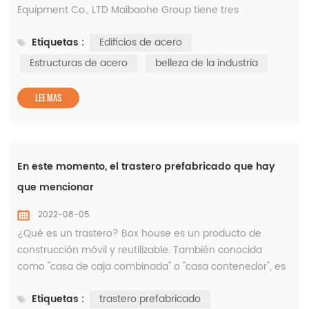
Equipment Co., LTD Maibaohe Group tiene tres
subsidiarias que incluyen una empresa comercial de
Etiquetas :
Edificios de acero
equipos de fitness, una empresa de equipos de fitness
para el hogar y una empresa de gestión de fitness, que
Estructuras de acero
belleza de la industria
cubren toda la cadena industrial de la industria del
fitness. En este proyecto, la...
LEE MAS
En este momento, el trastero prefabricado que hay
que mencionar
2022-08-05
¿Qué es un trastero? Box house es un producto de
construcción móvil y reutilizable. También conocida
como "casa de caja combinada" o "casa contenedor", es
un nuevo modelo de construcción prefabricada en los
Etiquetas :
trastero prefabricado
últimos dos años. Adopta diseño modular y producción