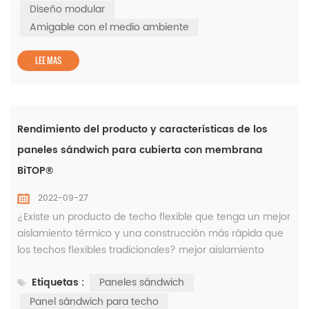
en fábrica. Se toma la caja como unidad básica. Puede
Diseño modular
usarse solo o puede formar un espacio de uso espacioso
Amigable con el medio ambiente
a través de diferentes combinac...
LEE MAS
Rendimiento del producto y características de los
paneles sándwich para cubierta con membrana
BiTOP®
2022-09-27
¿Existe un producto de techo flexible que tenga un mejor
aislamiento térmico y una construcción más rápida que
los techos flexibles tradicionales? mejor aislamiento
térmico y rendimiento impermeable que los techos de
Etiquetas :
Paneles sándwich
metal de una sola capa; y mejor impermeable que los
paneles sándwich con cara de metal, además de
Panel sándwich para techo