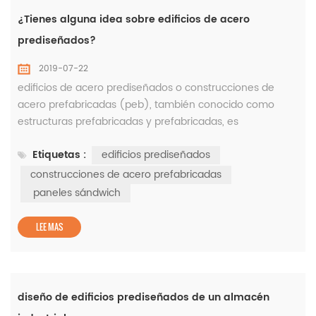
¿Tienes alguna idea sobre edificios de acero
prediseñados?
2019-07-22
edificios de acero prediseñados o construcciones de
acero prefabricadas (peb), también conocido como
estructuras prefabricadas y prefabricadas, es
básicamente un término de ingeniería civil con un
Etiquetas :
edificios prediseñados
proceso de fabricación de una estructura utilizando
materias primas para lograr tanto el diseño como la
construcciones de acero prefabricadas
resistencia de un edificio. es administrado
paneles sándwich
cuidadosamente por un fabricante de edificios de acero
...
LEE MAS
diseño de edificios prediseñados de un almacén