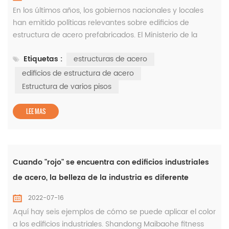
En los últimos años, los gobiernos nacionales y locales
han emitido políticas relevantes sobre edificios de
estructura de acero prefabricados. El Ministerio de la
Construcción ha llevado a cabo más de 30 proyectos de
Etiquetas :
estructuras de acero
investigación sobre edificios con estructura de acero y
ha construido muchos proyectos piloto. Al mismo tiempo,
edificios de estructura de acero
muchas universidades y empresas también se han unido
Estructura de varios pisos
a la investigación...
LEE MAS
Cuando "rojo" se encuentra con edificios industriales
de acero, la belleza de la industria es diferente
2022-07-16
Aquí hay seis ejemplos de cómo se puede aplicar el color
a los edificios industriales. Shandong Maibaohe fitness