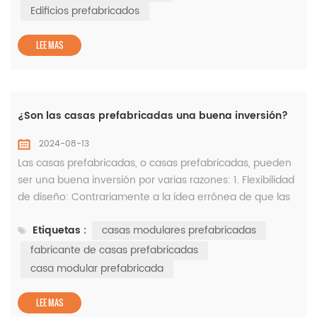
económico. "BiTOP® Coil Surface Roof Sandwich Panel l "
Edificios prefabricados
puede cumplir con todos los r...
LEE MAS
¿Son las casas prefabricadas una buena inversión?
2024-08-13
Las casas prefabricadas, o casas prefabricadas, pueden
ser una buena inversión por varias razones: 1. Flexibilidad
de diseño: Contrariamente a la idea errónea de que las
casas prefabricadas tienen opciones de diseño limitadas,
Etiquetas :
casas modulares prefabricadas
las casas prefabricadas modernas ofrecen una amplia
gama de estilos y opciones de personalización. Los
fabricante de casas prefabricadas
propietarios pueden elegir entre varios planos de planta,
casa modular prefabricada
acabados y d...
LEE MAS