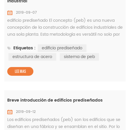
industrial
2019-09-07
edificio prediseñado El concepto (peb) es una nueva
concepción de la construcción de edificios industriales de
una sola planta. Esta metodología es versátil no solo por
su pre-diseño y prefabricación de calidad, sino también
Etiquetas :
edificio prediseñado
por su peso ligero y construcción económica. El concepto
incluye la técnica de proporcionar la mejor sección
estructura de acero
sistema de peb
posible de acuerdo con el requisito óptimo. Este
concepto tiene mu...
LEE MAS
Breve introducción de edificios prediseñados
2019-09-12
Los edificios prediseñados (peb) son los edificios que se
diseñan en una fábrica y se ensamblan en el sitio. Por lo