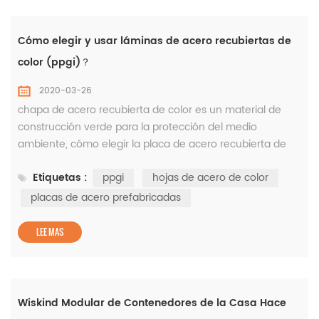
Cómo elegir y usar láminas de acero recubiertas de
color (ppgi)？
2020-03-26
chapa de acero recubierta de color es un material de
construcción verde para la protección del medio
ambiente, cómo elegir la placa de acero recubierta de
color adecuada y luego cooperar con el diseño de placa
Etiquetas :
ppgi
hojas de acero de color
de presión adecuado, no solo puede cumplir con el
factor de seguridad del edificio, sino también reducir el
placas de acero prefabricadas
costo del proyecto. cómo seleccionar correctamente los
materiales, el uso racional...
LEE MAS
Wiskind Modular de Contenedores de la Casa Hace