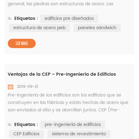
general, las piedras son estructuras de acero. Las
secciones construidas se fabrican en la fábrica al
Etiquetas :
edificios pre diseñados
tamaño exacto, se transportan al sitio y se ensamblan en
el sitio con conexiones atornilladas. Este tipo de concepto
estructura de acero peb
paneles sándwich
estructural se utiliza generalmente para construir
edificios indu...
LEE MAS
Ventajas de la CEP – Pre-Ingeniería de Edificios
2019-09-21
Pre-ingeniería de los edificios son los edificios que se
construyen en las fábricas y están hechas de acero que
son enviados al sitio y se atornillan juntos. CEP (Pre-
ingeniería de la Construcción) revolución en el mercado
Etiquetas :
pre-ingeniería de edificios
de la construcción el uso de partes en lugar de los
convencionales laminados en caliente de las secciones.
CEP Edificios
sistema de revestimiento