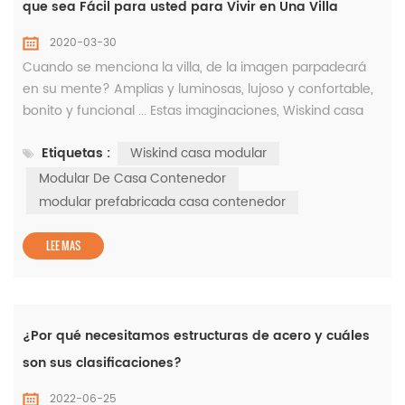
que sea Fácil para usted para Vivir en Una Villa
2020-03-30
Cuando se menciona la villa, de la imagen parpadeará
en su mente? Amplias y luminosas, lujoso y confortable,
bonito y funcional ... Estas imaginaciones, Wiskind casa
modular para usted! Este es el WISKIND casa modular , la
Etiquetas :
Wiskind casa modular
cual consta de 18 unidad de los módulos. Se encuentra
ubicado en el estacionamiento en el lado oeste del
Modular De Casa Contenedor
edificio de oficinas. Es un hermoso paisaje de la WISKIND
modular prefabricada casa contenedor
de la fábrica....
LEE MAS
¿Por qué necesitamos estructuras de acero y cuáles
son sus clasificaciones?
2022-06-25