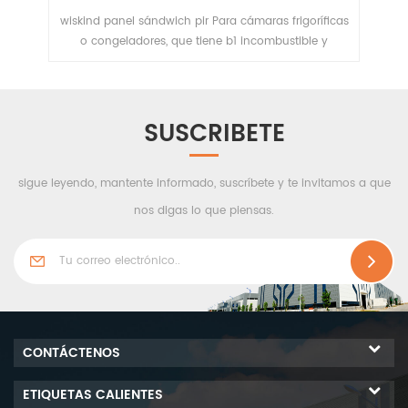
ras frigoríficas
El almacenamiento en frío se compone
ombustible y
principalmente de un sistema de refrigeración, un
 porcentaje de
sistema de aislamiento térmico y un sistema de
ón de humedad
control. Entre ellos, el sistema de cerramiento de
020. Tiene un
almacenamiento en frío es el componente principa
 eficiencia. La
del almacenamiento en frío, y el producto principa
SUSCRIBETE
slamiento para
son los paneles de almacenamiento en frío que
almacenamiento
ahorran energía. La calidad de sus materiales
determina la seguridad de los edificios frigoríficos 
sigue leyendo, mantente informado, suscríbete y te invitamos a que
el efecto del aislamiento térmico y el ahorro
nos digas lo que piensas.
energético. MasterCard se ha centrado en el negoc
de los materiales de aislamiento térmico que
ahorran energía para los sistemas de cerramiento 
almacenamiento en frío durante muchos años y
brinda a los clientes soluciones completas desde e
procesamiento hasta el almacenamiento a través 
la nueva generación de formulación de material d
CONTÁCTENOS
núcleo de poliuretano PIR pentano B1 y diseño de
nodo científico.
ETIQUETAS CALIENTES