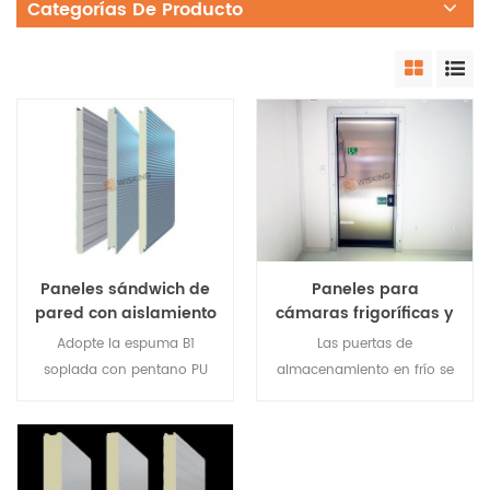
Categorías De Producto
Paneles sándwich de
Paneles para
pared con aislamiento
cámaras frigoríficas y
de poliuretano PIR PUR
puertas para
Adopte la espuma B1
Las puertas de
PU
cámaras frigoríficas a
soplada con pentano PU
almacenamiento en frío se
la venta
PIR de nueva generación
refieren a puertas que se
como material central
instalan en equipos de
rígido, Wiskind produce los
almacenamiento en frío,
paneles
almacenes de congelación