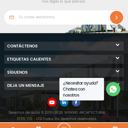
nos digas lo que piensas.
CONTÁCTENOS
ETIQUETAS CALIENTES
SÍGUENOS
¿Necesitar ayuda?
DEJA UN MENSAJE
Chatea con
nosotros
Derechos de autor © 2015-2026 WISKIND ARCHITECTURAL
STEEL CO.，LTD.Todos los derechos reservados.