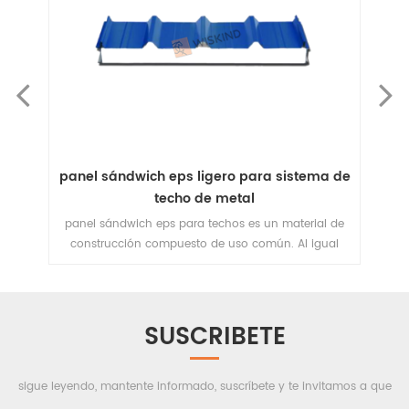
sistema de
Panel de cubierta de acero a precio de
fábrica DFP720 para entresuelo
material de
El panel de cubierta de acero DFP720 tiene una
. Al igual
apariencia hermosa, diseño razonable, calidad
lamiento
confiable, fácil instalación y operación, alta
os capas de
practicidad, economía y participación de mercado;
miento. Las
buen efecto impermeable; ampliamente utilizado, se
exteriores
puede combinar con varios materiales de
SUSCRIBETE
e panel
aislamiento térmico y varias capas inferiores para
nto EPS le
formar un sistema de techo de aislamiento térmico
érmico.
o no aislado .
sigue leyendo, mantente informado, suscríbete y te invitamos a que