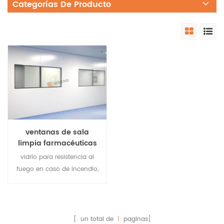
Categorías De Producto
ventanas de sala
limpia farmacéuticas
de vidrio templado
vidrio para resistencia al
ignífugo
fuego en caso de incendio,
vidrio resistente al fuego
detiene la entrada de
oxígeno, elimina el
combustible de los fuegos
[ un total de
1
paginas]