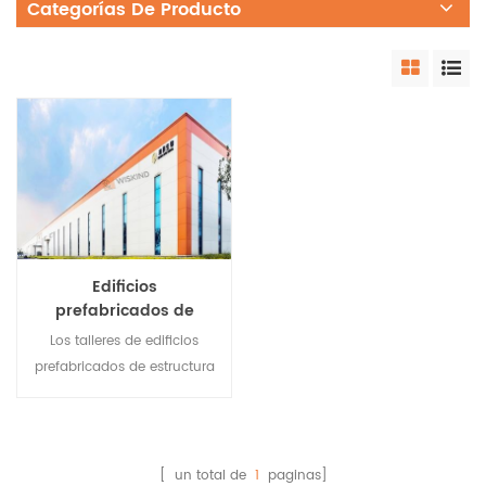
Categorías De Producto
Edificios
prefabricados de
estructura de acero
Los talleres de edificios
para la industria
prefabricados de estructura
farmacéutica
de acero son livianos, de
alta resistencia, de gran
envergadura, cortos en el
período de construcción,
[ un total de
1
paginas]