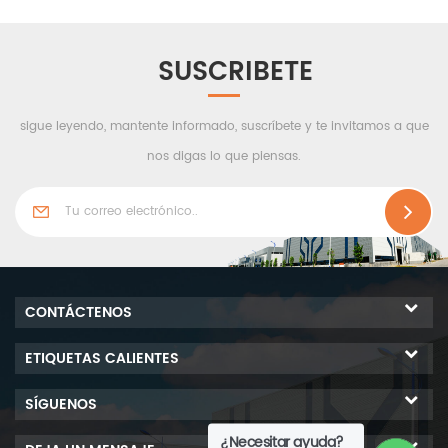
respetuosos con el medio
ambiente y sin
contaminación para el
SUSCRIBETE
reciclaje. Basado en las
ventajas anteriores,
sigue leyendo, mantente informado, suscríbete y te invitamos a que
actualmente es
ampliamente utilizado en
nos digas lo que piensas.
talleres y almacenes de la
industria farmacéutica.
CONTÁCTENOS
ETIQUETAS CALIENTES
SÍGUENOS
¿Necesitar ayuda?