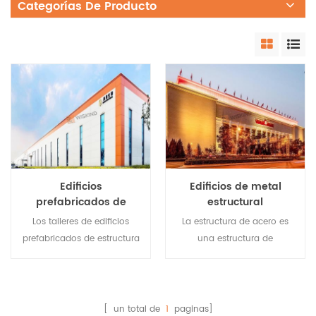
Categorías De Producto
Edificios
Edificios de metal
prefabricados de
estructural
estructura de acero
prediseñados para
Los talleres de edificios
La estructura de acero es
para la industria
museos
prefabricados de estructura
una estructura de
farmacéutica
de acero son livianos, de
construcción relativamente
alta resistencia, de gran
popular en la actualidad.
envergadura, cortos en el
La estructura principal
período de construcción,
adopta acero de sección H
[ un total de
1
paginas]