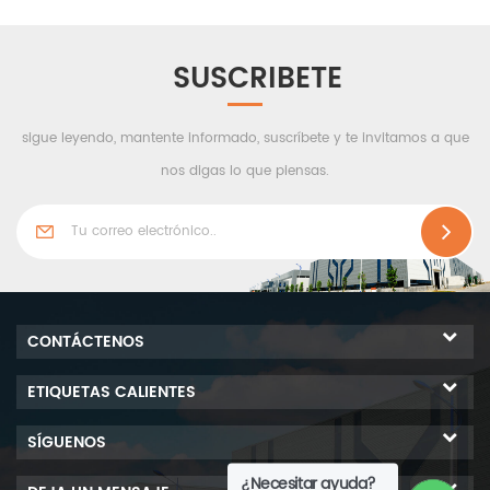
respetuosos con el medio
como marco principal,
ambiente y sin
correa C/Z como estructura
contaminación para el
secundaria y chapa
SUSCRIBETE
reciclaje. Basado en las
corrugada de metal o
ventajas anteriores,
panel sándwich como
sigue leyendo, mantente informado, suscríbete y te invitamos a que
actualmente es
sistema de pared y techo,
ampliamente utilizado en
también las puertas,
nos digas lo que piensas.
talleres y almacenes de la
ventanas, accesorios y
industria farmacéutica.
otras combinaciones para
hacer el prefabricado.
Edificios hermoso aspecto
con pleno funcional.
CONTÁCTENOS
ETIQUETAS CALIENTES
SÍGUENOS
¿Necesitar ayuda?